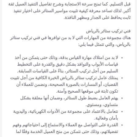
قبل التسليم. كما تمنح سرعة الاستجابة وشرح تفاصيل التنفيذ العميل ثقة
أكبر. لذلك تساعد معرفة كيفية تثبيت مواسير الستائر على اختيار تنفيذ
ثابت يحافظ على الجدار ومظهر النافذة.
فني تركيب ستائر بالرياض
هناك مجموعة من المهارات التي لا بد من توافرها في فني تركيب ستائر
بالرياض، والتي تتمثل فيما يلي:
لا بد من امتلاك مهارة القياس بدقة، وذلك حتى يتمكن من أخذ
قياسات الأبواب والنوافذ بشكل دقيق والقدرة على التخطيط
السليم من أجل تركيب الستائر، بناءً على القياسات السابقة.
يمتلك عامل تركيب ستائر بالرياض الخبرة الكافية من أجل تثبيت
القضبان، أو المسارات بالصورة الصحيحة، ونضمن للعملاء أن
تكون ثابتة في موقعها الصحيح وآمنة.
يهتم العامل بضبط طول الستائر، وضمان أنها معلقة بشكل
متساوي، ومستوي.
نتعامل بالاعتماد على مجموعة من الأدوات الكهربائية، واليدوية
بأمان وفعالية.
القدرة على التواصل مع العملاء والاستماع إلى احتياجاتهم وفهم
تفضيلاتهم، وذلك حتى نتمكن من منح العميل الخدمة وفقًا لما