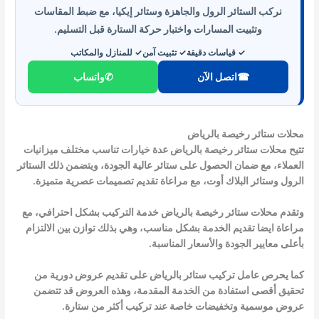
نركب الستائر الرول والجاهزة وستائر إيكيا، مع ضبط المقاسات
وتثبيت المسارات واختبار حركة الستارة قبل التسليم.
✓ قياسات دقيقة
✓ تثبيت آمن
✓ للمنازل والمكاتب
☎
اتصل الآن
✆
واتساب
محلات ستائر رخيصة بالرياض
تتيح محلات ستائر رخيصة بالرياض عدة خيارات تناسب مختلف ميزانيات
العملاء، مع ضمان الحصول على ستائر عالية الجودة، ويتضمن ذلك الستائر
الرول وستائر البلاك أوت، مع مراعاة تقديم تصميمات عصرية متميزة.
وتقدم محلات ستائر رخيصة بالرياض خدمة التركيب بشكل احترافي، مع
مراعاة ايضا تقديم الخدمة بشكل مناسب، وهي بذلك توازن بين الالتزام
بأعلى معايير الجودة والأسعار المناسبة.
كما يحرص عامل تركيب ستائر بالرياض على تقديم عروض دورية من
تحقيق أقصى استفادة من الخدمة المقدمة، وهذه العروض قد تتضمن
عروض موسمية وتخفيضات خاصة عند تركيب أكثر من ستارة.