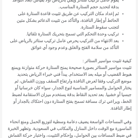
يقوم عامل تركيب ستائر ويفي بالرياض أولا بقياس أبعاد النوافذ
بدقة لتحديد حجم الستارة المناسب.
ثم إعداد مكان التركيب عن طريق تثبيت قاعدة الستارة على
الحائط أو إطار النافذة، والتأكد من تثبيت الدعائم بشكل متين
لتجنب سقوط الستارة.
تركيب وحدة التحكم التي تسمح بتحريك الستارة تلقائيا.
بعد الانتهاء من التركيب يحرص عامل تركيب ستائر بالرياض على
التأكد من سلامة الفتح والغلق وعدم وجود أي عوائق
كيفية تثبيت مواسير الستائر :
تثبيت مواسير الستائر بصورة صحيحة يمنح الستارة حركة متوازنة ويمنع
هبوط القضيب أو ميله بعد الاستخدام. يبدأ فني خبراء الرياض بتحديد
موضع التركيب وفقا لعرض النافذة وارتفاع السقف ووزن القماش، ثم
يختار الحوامل والمسامير المناسبة لنوع الجدار، سواء كان خرسانيا أو
جبسيا أو خشبيا. بعد تحديد النقاط بدقة يستخدم ميزان الاستقامة لضبط
الخط، ويراعي ترك مسافة تسمح بفتح الستارة دون احتكاك بالجدار أو
إطار النافذة.
وفي المساحات الواسعة يضيف دعامة وسطية لتوزيع الحمل ومنع انحناء
الماسورة مع الوقت داخل المنازل والمكاتب في السعودية. وتظهر الخبرة
في ضبط المسافات بين الحوامل، وإحكام التثبيت، واختبار حركة القماش