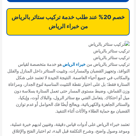
خصم 20% عند طلب خدمة تركيب ستائر بالرياض
من خبراء الرياض
تركيب ستائر بالرياض
تركيب ستائر بالرياض
تركيب ستائر بالرياض من
خبراء الرياض
هو خدمة متخصصة لقياس
النوافذ، وتجهيز القضبان والمسارات، وتثبيت الستائر داخل المنازل والفلل
والمكاتب في جميع أحياء العاصمة. النتيجة الجيدة لا تعتمد على شكل
الستارة فقط؛ بل على اختيار نقطة التثبيت المناسبة لنوع الجدار، ومراعاة
وزن القماش، وضبط مستوى المسار حتى تعمل الستارة بسلاسة دون
ميل أو احتكاك. يتعامل الفني مع ستائر الرول، والبلاك أوت، وإيكيا،
والستائر الجاهزة والكهربائية، ويعالج أيضًا فك الحوامل أو عدم توازن
القضبان مع حماية الطلاء والأثاث أثناء التنفيذ.
تعتمد خبراء الرياض على أدوات قياس دقيقة، وفنيين لديهم خبرة عملية،
وموعد وصول واضح، وشرح التكلفة قبل البدء، ثم اختبار الفتح والإغلاق