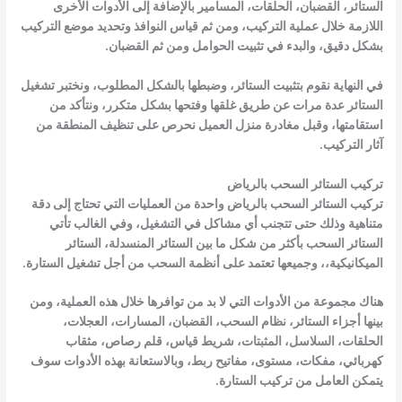
الستائر، القضبان، الحلقات، المسامير بالإضافة إلى الأدوات الأخرى
اللازمة خلال عملية التركيب، ومن ثم قياس النوافذ وتحديد موضع التركيب
بشكل دقيق، والبدء في تثبيت الحوامل ومن ثم القضبان.
في النهاية نقوم بتثبيت الستائر، وضبطها بالشكل المطلوب، ونختبر تشغيل
الستائر عدة مرات عن طريق غلقها وفتحها بشكل متكرر، ونتأكد من
استقامتها، وقبل مغادرة منزل العميل نحرص على تنظيف المنطقة من
آثار التركيب.
تركيب الستائر السحب بالرياض
تركيب الستائر السحب بالرياض واحدة من العمليات التي تحتاج إلى دقة
متناهية وذلك حتى تتجنب أي مشاكل في التشغيل، وفي الغالب تأتي
الستائر السحب بأكثر من شكل ما بين الستائر المنسدلة، الستائر
الميكانيكية،، وجميعها تعتمد على أنظمة السحب من أجل تشغيل الستارة.
هناك مجموعة من الأدوات التي لا بد من توافرها خلال هذه العملية، ومن
بينها أجزاء الستائر، نظام السحب، القضبان، المسارات، العجلات،
الحلقات، السلاسل، المثبتات، شريط قياس، قلم رصاص، مثقاب
كهربائي، مفكات، مستوى، مفاتيح ربط، وبالاستعانة بهذه الأدوات سوف
يتمكن العامل من تركيب الستارة.