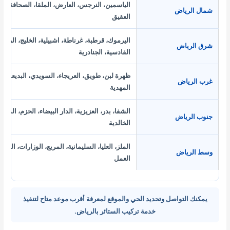
الياسمين، النرجس، العارض، الملقا، الصحافة، حطي
شمال الرياض
العقيق
اليرموك، قرطبة، غرناطة، اشبيلية، الخليج، الروضة
شرق الرياض
القادسية، الجنادرية
ظهرة لبن، طويق، العريجاء، السويدي، البديعة، شب
غرب الرياض
المهدية
الشفا، بدر، العزيزية، الدار البيضاء، الحزم، المن
جنوب الرياض
الخالدية
الملز، العليا، السليمانية، المربع، الوزارات، الفو
وسط الرياض
العمل
يمكنك التواصل وتحديد الحي والموقع لمعرفة أقرب موعد متاح لتنفيذ
خدمة تركيب الستائر بالرياض.