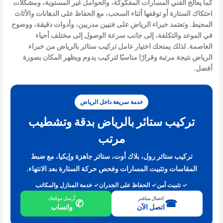
كما يعالج الفني المسارات المفكوكة، والحوامل غير المستوية، ومشكلات
احتكاك الستارة أو توقفها أثناء السحب، مع الحفاظ على الدهانات والأثاث
المحيط. وتعتمد خبراء الرياض على فنيين مدربين، وأدوات دقيقة، ووضوح
في الموعد والتكلفة، إلى جانب سرعة الوصول إلى مختلف أحياء
العاصمة. لذلك يمنحك اختيار عامل تركيب ستائر بالرياض من خبراء
الرياض نتيجة مرتبة وقرارًا مناسبًا لتركيب يدوم ويظهر المكان بصورة
أفضل.
خدمة سريعة داخل الرياض
تركيب ستائر بالرياض بدقة وتشطيب
مرتب
تركيب ستائر رول، بلاك أوت، ستائر جاهزة وإيكيا، مع ضبط
المقاسات وتثبيت المسارات وفحص حركة الستارة بعد الانتهاء.
✓ تثبيت آمن
✓ الحفاظ على الجدران
✓ خدمة المنازل والمكاتب
اتصال مباشر
أرسل موقعك
✆
☎
اتصل الآن
واتساب