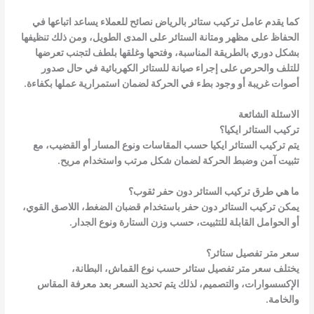
كما يقدم عامل تركيب ستائر بالرياض نصائح للعملاء يساعد اتباعها في
الحفاظ على مظهر ومتانة الستائر على المدى الطويل، ومن ذلك تنظيفها
بشكل دوري بالطريقة المناسبة، وفتحها وغلقها بلطف لتجنب تعرضها
للتلف والحرص على إجراء صيانة للستائر الكهربائية في حال صدور
أصوات غريبة أو وجود بطء في الحركة لضمان استمرارية عملها بكفاءة.
الاسئلة الشائعة
تركيب الستائر ايكيا؟
يتم تركيب الستائر ايكيا حسب المقاسات ونوع المسار أو القضيب، مع
تثبيت آمن وضبط الحركة لضمان شكل مرتب واستخدام مريح.
ما هي طرق تركيب الستائر دون حفر ثقوب؟
يمكن تركيب الستائر دون حفر باستخدام قضبان الضغط، اللاصق القوي،
أو الحوامل القابلة للتثبيت، حسب وزن الستارة ونوع الجدار.
سعر متر تفصيل ستائر؟
يختلف سعر متر تفصيل ستائر حسب نوع القماش، البطانة،
الإكسسوارات، والتصميم، لذلك يتم تحديد السعر بعد معرفة المقاس
والخامة.