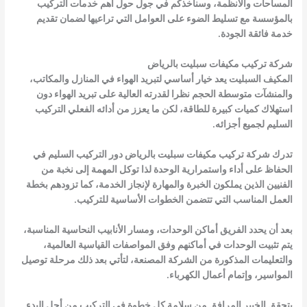
المساحات والأنظمة، وسنأخذكم في جول حول أهم خدمات التركيب
بالمؤسسة مع تسليط الضوء على العوامل التي تراعيها لضمان تقديم
خدمة فائقة الجودة.
شركة تركيب مكيفات سبليت بالرياض
المكيف السبليت يعد خيار أساسي لتبريد الهواء في المنازل والمكاتب،
والمنشآت متوسطة الحجم نظرا لقدرته العالية على تبريد الهواء دون
استهلاك كميات كبيرة للطاقة، لكن ما يعزز من أدائه الفعلي التركيب
السليم لجميع أجزائه.
تدرك شركة تركيب مكيفات سبليت بالرياض دور التركيب السليم في
الحفاظ على أداء واستمرارية الوحدة لذا توكل المهمة إلى نخبة من
الفنيين الذين يملكون الخبرة والمهارة لإنجاز الخدمة، كما تزودهم بخطة
العمل المناسب التي تتضمن الخطوات الأساسية للتركيب.
بعد أن يحدد الفريق أماكن الوحدات، ومسار الأنابيب النحاسية المناسبة،
يتم تثبيت الوحدات في أماكنهم وفق المواصفات القياسية العالمية،
والتعليمات المذكورة من الشركة المصنعة، لتأتي بعد ذلك مرحلة توصيل
المواسير، وإتمام أعمال الكهرباء.
يتحقق الخبير المرافق من سلامة كل خطوة في التركيب من أجل البدء