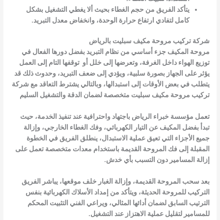
يتأكد الفريق من حجم الغطاء بحيث ألا يغطي التشغيل بشكل
كامل لتفادي ارتفاع حرارة الوحدة، وانخفاض معدل التبريد.
شركة تركيب مروحة مكيف سبليت بالرياض
مروحة المكيف جزء أساسي من نظام التبريد بفضل دورها الفعال في
توزيع الهواء داخل الغرفة، وتعرضها إلى خلل أو توقفها التام إلى العمل
يؤثر على الجهاز بصورة سلبية، ويؤدي إلى ضعف التبريد، وحدوث ذلك قد
يتطلب في بعض الأوقات إلى استبدالها، وبالتالي يشترط التعاقد مع شركة
تركيب مروحة مكيف سبليت متخصصة لضمان الدقة والتشغيل السليم
تعمل مؤسسة خبراء الرياض باجتهاد واحترافية عند تنفيذ الخدمة، حيث
تبدأ بفضل المكيف عن التيار الكهربائي، وفك الغطاء الخارجي، وإزالة
جميع الأجزاء التي تعيق عملية الاستبدال، ينطلق الفريق في الخطوة
المقبلة إلى فك المروحة القديمة باستخدام معدات متخصصة تعمل على
إزالة المسامير دون التسبب بأي خدش.
بعد سحب المروحة القديمة، وإزالة الغبار خلف موقعها، يباشر الفريق
التركيب للمروحة الحديثة، ويتأكد من إمداد الأسلاك الكهربائية بنفس
الترتيب السابق لضمان أدائها المثالي، ويراعي الفني التثبيت المحكم
للمسامير لتقليل عملية الاهتزاز عند التشغيل.