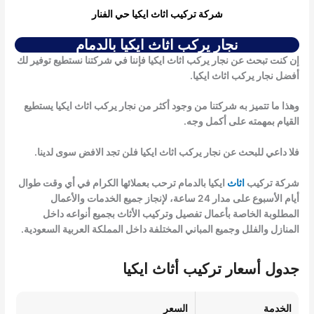
شركة تركيب اثاث ايكيا حي الفنار
نجار يركب اثاث ايكيا بالدمام
إن كنت تبحث عن
نجار يركب اثاث ايكيا
فإننا في شركتنا نستطيع توفير لك
أفضل
نجار يركب اثاث ايكيا
.
وهذا ما تتميز به شركتنا من وجود أكثر من
نجار يركب اثاث ايكيا
يستطيع
القيام بمهمته على أكمل وجه.
فلا داعي للبحث عن
نجار يركب اثاث ايكيا
فلن تجد الافض سوى لدينا.
شركة تركيب
اثاث
ايكيا بالدمام ترحب بعملائها الكرام في أي وقت طوال
أيام الأسبوع على مدار 24 ساعة، لإنجاز جميع الخدمات والأعمال
المطلوبة الخاصة بأعمال تفصيل وتركيب الأثاث بجميع أنواعه داخل
المنازل والفلل وجميع المباني المختلفة داخل المملكة العربية السعودية.
جدول أسعار تركيب أثاث ايكيا
الخدمة
السعر