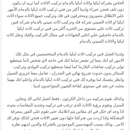
الخاص بشركه ايكيا واثاث ايكيا بالدمام تركيب الاثاث كما تريد ان يكون
دون تلف فنحن خبراء ولدينا أكثر من
فني تركيب اثاث ايكيا بالدمام
الأمهر
علي الاطلاق متميزون ومحترفون في فك وتركيب جميع الاثاث سواء اثاث
ايكيا او اثاث الصيني شركه فك وتركيب اثاث صيني بالدمام شركه فنين
تركيب اثاث علي مستوي من الخبره أكثر من
فني تركيب اثاث ايكيا
بالدمام
حاصلين علي اعلي الشهادات في مجال التركيب والفك ونقل اثاث
ايكيا والاثاث الصيني بالدمام
ولدينا افضل
فني تركيب اثاث ايكيا بالدمام
المتخصصين في مثل تلك
الامور اى انك معنا لن تشعر تماما انك في حاجه لاي شخص لاننا نستطيع
تولى تركيب شاشات البلازما كما ايضا نستطيع تركيب البوادي وتركيب
الستائر بدون حدوث تجريح نهائي في الجدران ، تعامل معنا عزيزي العميل
وانظر بنفسك لما يوفره لك فني تركيب اثاث ايكيا بالدمام واعلم انك مهما
بحثت عن تجد في مستوى كفاءة الفنيين المتواجدون لدينا .
وكذلك نقوم بتركيبه من داخل الكرتون ، فقط اتصل لناتي لك ونعاين
المنزل ونقوم برؤية الاثاث الذى ترغب في تركيبه وتحديد المقاسات بحيث
اذا وجد اى خلل في اى مقاس يتم اعلامك حتى تقوم على الفور بمعرفة
المشكلة واذا اردت من شركتنا حلها دون تغيير الاثاث فنحن كذلك نوفر لك
الامر ، وذلك بسبب المهندسين الموجودين بالشركة والذين لديهم نظره