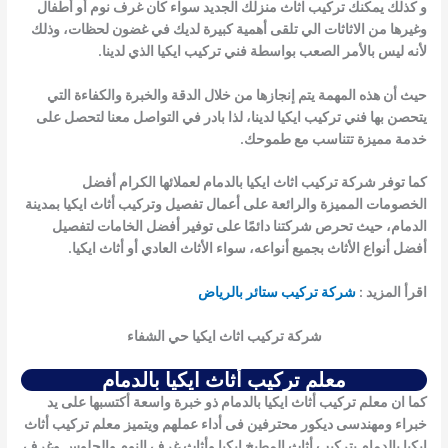
و كذلك يمكنك تركيب اثاث منزلك الجديد سواء كان غرف نوم أو أطفال
وغيرها من الاثاثات الي تلقى أهمية كبيرة لديك في غضون لحظات، وذلك
لأنه ليس بالأمر الصعب بواسطة
فني تركيب ايكيا
الذي لدينا.
حيث أن هذه المهمة يتم إنجازها من خلال الدقة والخبرة والكفاءة التي
يتحصن بها
فني تركيب ايكيا
لدينا، لذا بادر في التواصل معنا لتحصل على
خدمة مميزة تتناسب مع طموحك.
كما توفر شركة تركيب اثاث ايكيا بالدمام لعملائها الكرام أفضل
الخصومات المميزة والرائعة على أعمال تفصيل وتركيب أثاث ايكيا بمدينة
الدمام، حيث تحرص شركتنا دائمًا على توفير أفضل الخامات لتفصيل
أفضل أنواع الأثاث بجميع أنواعه، سواء الأثاث العادي أو أثاث ايكيا.
اقرأ المزيد :
شركة تركيب ستائر بالرياض
شركة تركيب اثاث ايكيا حي الشفاء
معلم تركيب أثاث ايكيا بالدمام
كما ان معلم تركيب أثاث ايكيا بالدمام ذو خبرة واسعة أكتسبها على يد
خبراء ومهندسى ديكور محترفين فى أداء عملهم ويتميز
معلم تركيب أثاث
ايكيا بالدمام
بتركيب أثاث المطبخ ايكيا وأثاث غرف النوم والجلوس وغرف