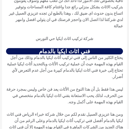
ثاقبة بخصوص تلك الامور لذا تاكد انك لن تتعب معهم وسوف يقومون
بتركيب الاثاث بشكل منزلي رائع جدا واغتنام كافة المساحات وتوفير
اتساع بدون حدوث اى ضيق لك ، وهذا بالطبع لن تجده عزيزي العميل غير
لدي شركتنا لذا اتصل الان واحجز فرصتك في ان يتولي افضل وامهر
عمالة
شركة تركيب اثاث ايكيا حي النورس
فني اثاث ايكيا بالدمام
يحتاج الكثير من الناس إلى فني تركيب أثاث ايكيا بالدمام وذلك من أجل
القيام بهذه المهمة حيث أن عملية تركيب الأثاث وبالتحديد أثاث ايكيا عملية
تحتاج إلى خبرة
فني اثاث ايكيا بالدمام
كبيرة من أجل عدم التعرض لأي
أضرار.
ليس هذا فقط بل أن هذا النوع من الأثاث يعد فن خاص وليس بمجرد حرفة
من الحرف، لذلك يحب الاستعانة
بفني اثاث ايكيا بالدمام
متخصص في
القيام بهذه المهمة على أكمل وجه.
ومن هنا عزيزي العميل نقدم لكم من خلال شركة خبراء الرياض
فني اثاث
ايكيا بالدمام
أفضل فني تركيب أثاث ايكيا بالدمام وعلى الرغم من أن
هناك العديد من الشركات الماهرة في القيام بهذه المهمة إلا أن
فني اثاث