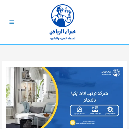
خطي
لى
لمحتوى