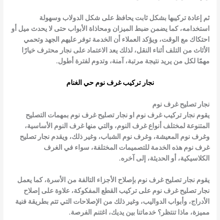
ثم إعادة تركيبها بشكل ثابت يحافظ على شكل الدولاب وسهولة
استخدامه، كما يضمن ضبط الميزان ومحاذاة الأبواب حتى لا يحدث ميل أو
احتكاك مع الوقت، ويؤكد العملاء أن الخدمة توفر عليهم الجهد وتحمي
الأثاث من التلف أثناء النقل، لذلك يعد الاعتماد على نجار محترف خيارًا
مهمًا لكل من يريد نتيجة مرتبة، آمنة، وتدوم لفترة أطول.
نجار تركيب غرف نوم حي الغنام
نجار تصليح غرف نوم
يقوم
نجار تركيب غرف نوم او
نجار تصليح غرف نوم
بمهمات التصليح
المتنوعة لمختلف أنواع غرف النوم، والتي منها غرف النوم الأساسية،
وغرف نوم المعيشة، وغرف نوم الشباب، وغير ذلك، ويقدم
نجار تصليح
غرف نوم
هذه الخدمة للتصميمات المختلفة، سواء في الغرف
الكلاسيكية، أو الحديثة، إلى آخره.
يقوم
نجار تصليح غرف نوم
بإصلاح الأجزاء التالفة من الأسرة، كما يعمل
نجار تصليح غرف نوم
على تركيب القطع المفكوكة، علاوة على إصلاح
الأدراج، وأبواب الدواليب، وغير ذلك من الإصلاحات التي تتم بطريقة فنية
مميزة، ماذا تنتظر؟ خدماتنا بين يديك، اغتنم الفرصة.