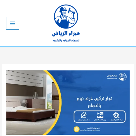
خطي
لى
لمحتوى