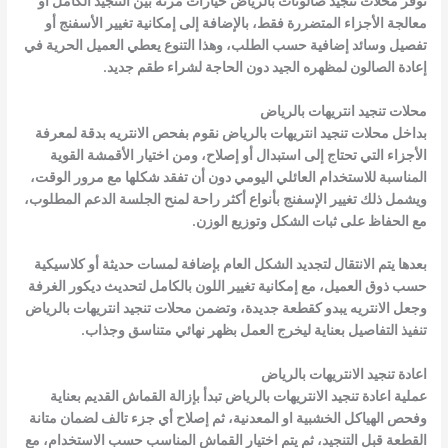
توفر محلات تنجيد صالونات بالرياض خيارات مرنة بين التنجيد الكامل أو
معالجة الأجزاء المتضررة فقط، بالإضافة إلى إمكانية تغيير الأسفنج أو
تفصيل وسائد إضافية حسب الطلب، وهذا التنوع يعطي العميل الحرية في
إعادة الصالون لمظهره الجيد دون الحاجة لشراء طقم جديد.
محلات تنجيد انتريهات بالرياض
بداخل محلات تنجيد انتريهات بالرياض نقوم بفحص الانتريه بدقة لمعرفة
الأجزاء التي تحتاج إلى استبدال أو إصلاح، ومن اختيار الأقمشة القوية
المناسبة للاستخدام العائلي اليومي دون أن تفقد شكلها مع مرور الوقت،
ويشمل ذلك تغيير الإسفنج بأنواع أكثر راحة لمنح الجلسة الدعم المطلوب،
مع الحفاظ على ثبات الشكل وتوزيع الوزن.
بعدها يتم الانتقال لتجديد الشكل العام بإضافة لمسات حديثة أو كلاسيكية
حسب ذوق العميل، مع إمكانية تغيير اللون بالكامل لتحديث ديكور الغرفة
وجعل الانتريه يبدو كقطعة جديدة، وتضمن محلات تنجيد انتريهات بالرياض
تنفيذ التفاصيل بعناية ليخرج العمل بظهر نهائي متناسق وجذاب.
اعادة تنجيد الانتريهات بالرياض
عملية اعادة تنجيد الانتريهات بالرياض تبدأ بإزالة القماش القديم بعناية
وفحص الهياكل الخشبية او المعدنية، ثم إصلاح أي جزء تالف لضمان متانة
القطعة قبل التنجيد، ثم يتم اختيار القماش المناسب حسب الاستخدام، مع