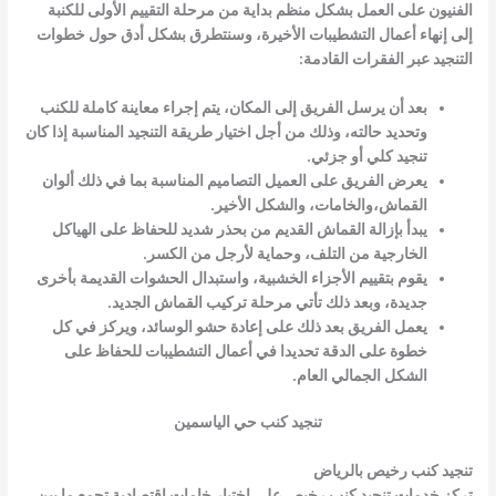
الفنيون على العمل بشكل منظم بداية من مرحلة التقييم الأولى للكنبة
إلى إنهاء أعمال التشطيبات الأخيرة، وسنتطرق بشكل أدق حول خطوات
التنجيد عبر الفقرات القادمة:
بعد أن يرسل الفريق إلى المكان، يتم إجراء معاينة كاملة للكنب
وتحديد حالته، وذلك من أجل اختيار طريقة التنجيد المناسبة إذا كان
تنجيد كلي أو جزئي.
يعرض الفريق على العميل التصاميم المناسبة بما في ذلك ألوان
القماش،والخامات، والشكل الأخير.
يبدأ بإزالة القماش القديم من بحذر شديد للحفاظ على الهياكل
الخارجية من التلف، وحماية لأرجل من الكسر.
يقوم بتقييم الأجزاء الخشبية، واستبدال الحشوات القديمة بأخرى
جديدة، وبعد ذلك تأتي مرحلة تركيب القماش الجديد.
يعمل الفريق بعد ذلك على إعادة حشو الوسائد، ويركز في كل
خطوة على الدقة تحديدا في أعمال التشطيبات للحفاظ على
الشكل الجمالي العام.
تنجيد كنب حي الياسمين
تنجيد كنب رخيص بالرياض
تركز خدمات تنجيد كنب رخيص على اختيار خامات اقتصادية تجمع ما بين