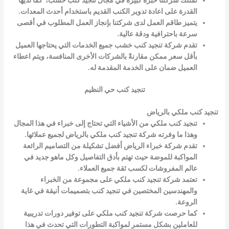
تمتلك شركتنا خبرة كبيرة في مجال تنجيد كنب خشب، كما لديها
القدرة على اعادة تدوير الكنب القديم باستخدام أحدث المعدات.
يتميز طاقم العمل لدى شركتنا بإنجاز العمل المطلوب في أقصى
سرعة باحترافية ودقة عالية.
تقدم شركة تنجيد كنب خشب جميع الخدمات التي يحتاجها العميل
بأقل سعر ممكن مقارنةً بالشركات الأخرى المنافسة، ويتم اعطاء
العميل ضمان على الخدمة المقدمة له.
تنجيد كنب حي النظيم
تنجيد كنب ملكي بالرياض
تنجيد كنب ملكي من الأشياء التي تحتاج إلى خبراء في هذا المجال
وهذا ما وفرته شركة تنجيد كنب ملكي بالرياض لجميع عملائها.
تقدم شركة خبراء الرياض أفضل تشكيلة من التصاميم الرائعة
المواكبة للموضة حيث تهتم بأدق التفاصيل وكل ماهو جديد في
عالم المفروشات لكسب ثقة جميع العملاء.
تعتمد شركة تنجيد كنب ملكي على مجموعة من الخبراء
والمهندسين المختصين في تنجيد كنب بتصميمات أنيقة في غاية
الروعة.
كما حرصت شركة تنجيد كنب ملكي على توفير دورات تدريبية
للعاملين بشكل مستمر لمواكبة التطورات التي تحدث في هذا