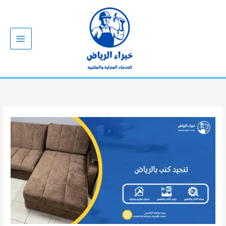
خطي
لى
لمحتوى