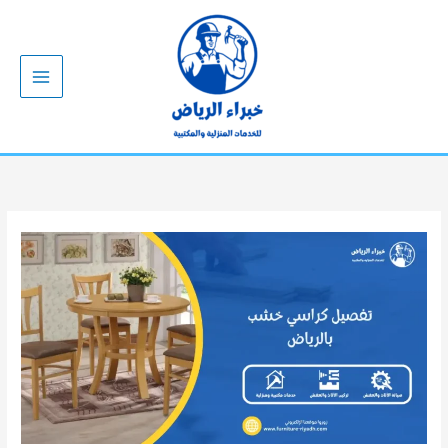
خطي
لى
لمحتوى