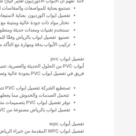
لأننا نفهم أن الأبواب الأكورديون تعتبر خيارًا شا
نستمع بعناية للمواصفات والمقاسات ال
تفصيل ابواب اكورديون بعناية لاستيعا
نختار مواد ذات جودة عالية ومتينة مع 
نستخدم تقنيات ومعدات حديثة ومتطورة
تصنيع تفصيل ابواب بالرياض وفقًا للمو
تركيب الأبواب بدقة ومهارة مع التأكد
تفصيل ابواب pvc
أبواب PVC من الحلول الحديثة والعصري
فريق في تفصيل ابواب PVC بجودة عالية وتصميمات متنوعة:
تستطيع الشركة تفصيل ابواب PVC تتميز بالمتانة والقوة تتحمل جميع ظروف الطقس ولا تتأثر بالعوامل الخارجية مثل الحرارة والرطوبة.
تتحمل الصدمات والخدوش مما يجعلها ت
نوفر تفصيل ابواب PVC بتصميمات متعددة وألوان متنوعة لتناسب جميع الأذواق وتتناسب مع ديكور المكان.
تفصيل ابواب بالرياض مصنوعة من PVC تعمل على عزل الحرارة والصوت مما يجعلها مناسبة للمنازل والأماكن التجارية.
تفصيل أبواب wpc
تفصيل ابواب WPC المقدمة من خ