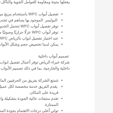
يجعلها متينة ومقاومة للعوامل الجوية والتآكل:
تفصيل أبواب WPC باستخدام مزيج من الخشب والبوليمر مما يساعد في تعزيز قوتها وثباتها.
البوليمر الموجود بها يساهم في تجنب ت
نوفر تفصيل أبواب WPC تتحمل الخدوش والصدمات.
توفر أبواب WPC عزلًا حراريًا وصوتيًا ممتازًا.
عند اختيار تفصيل ابواب بالرياض WPC لدينا ستجدون مجموعة متنوعة من الألوان والتشطيبات مما يسمح باختيار التصميم الذي يتناسب مع الديكور.
يمكن لدينا تخصيص حجم وشكل الأبواب و
تصميم أبواب داخلية
شركة خبراء الرياض توفر أعمال تفصيل ابواب
داخلية والخارجية، بما في ذلك تصميم الأبواب ا
تتمتع الشركة بفريق من الحرفيين الما
يقدم الفريق خدمة مخصصة لكل عميل يأ
فريدة على المكان.
تقدم منتجات عالية الجودة بتشكيلة واس
الممتازة.
تولي أعلى درجات الاهتمام بجودة المن