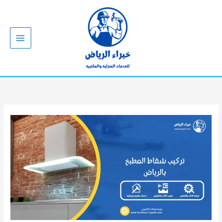
خطي
لى
لمحتوى