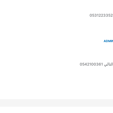
ADMI
0542100