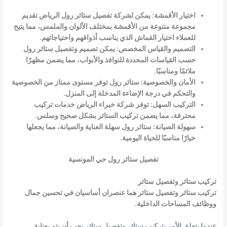
اختيار الأقمشة: يمكن لشركة تفصيل ستائر رول الرياض تقديم
مجموعة متنوعة من الأقمشة بمختلف الألوان والملمس، مما يتيح
للعملاء اختيار القماش الذي يناسب أذواقهم واحتياجاتهم.
التصميم والقياس المخصص: يمكن تصميم وتفصيل ستائر رول
حسب القياسات المحددة للنوافذ والأبواب، مما يضمن مظهرًا
ملائمًا ومناسبًا.
الأمان والخصوصية: ستائر رول توفر مستوى ممتاز من الخصوصية
والتحكم في درجة الإضاءة المدخلة إلى المنزل.
التركيب السهل: توفر شركة خبراء الرياض خدمات تركيب
محترفة، مما يضمن تركيب الستائر بشكل صحيح وسلس.
سهولة الصيانة: ستائر رول سهلة العناية والصيانة، مما يجعلها
خيارًا مناسبًا للحياة اليومية.
تفصيل ستائر رول حي المونسية
تركيب ستائر وتفصيل ستائر
تركيب ستائر وتفصيل ستائر هما عنصران أساسيان في تحسين جمال
ووظائف المساحات الداخلية.
عندما يتعلق الأمر بتركيب ستائر وتفصيل ستائر يجب أن يتم بعناية